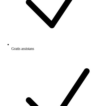
Gratis
assistans