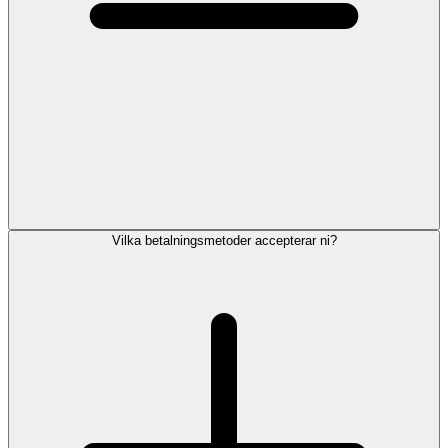
Vilka betalningsmetoder accepterar ni?